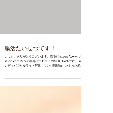
腸活たいせつです！
いつも、ありがとうございます。流'Bi (https://www.rubi-
salon.com)リンパ経絡セラピストのSOGAWAです。 ★イ
ンディバでセルライト解体→リンパ節解放→たまった老廃
物を排出！ ★腸リンパを流せばお腹から元気に◎...