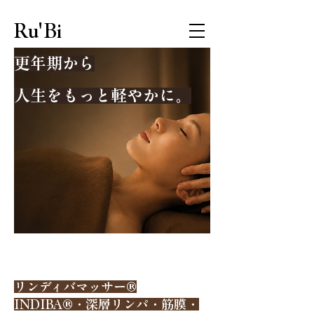
Ru'Bi
更年期から
​人生をもっと軽やかに。
BODY
RENOVATION
リンディバマッサー®️
INDIBA®️・深層リンパ・筋膜・