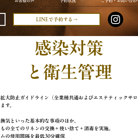
お客様の声
予約状況
ご予約・お問い合わ
LINEで予約する→
感染対策
​と衛生管理
染拡大防止ガイドライン（全業種共通およびエステティックサロ
ます。
、換気といった基本的な事項のほか、
るもの全てのリネンの交換＋使い捨て＋消毒を実施。
ムの使用間隔を最低30分確保