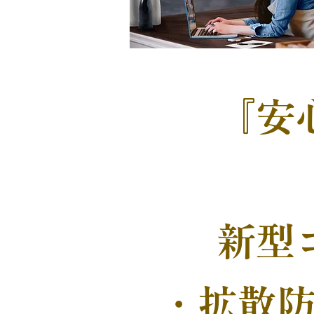
『安
新型
・拡散