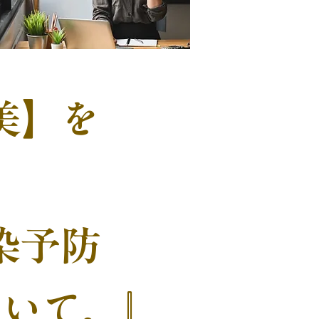
美】を
染予防
ついて。』